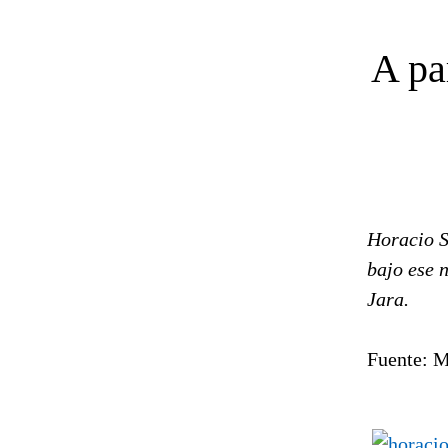
A pa
Horacio S
bajo ese 
Jara.
Fuente: M