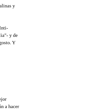
alinas y
Inti-
ia"- y de
gosto. Y
ejor
ún a hacer