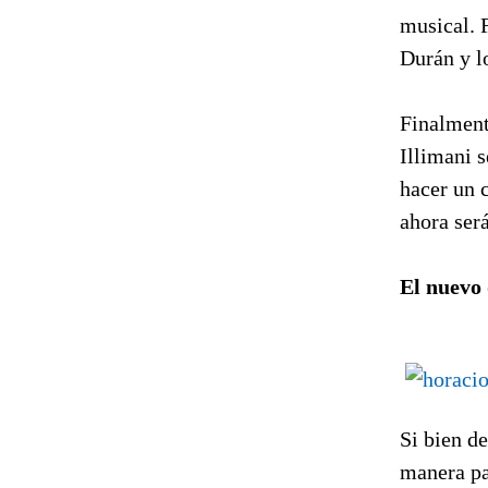
musical. F
Durán y lo
Finalmente
Illimani s
hacer un 
ahora será
El nuevo
Si bien d
manera pa