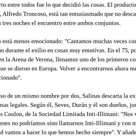
to entre todos fue lo que decidió las cosas. El producto
, Alfredo Troncoso, está tan entusiasmado que no desca
a tres noches el encuentro entre ambos conjuntos.
o está menos emocionado: "Cantamos muchas veces co
n durante el exilio en cosas muy emotivas. En el 75, p
en la Arena de Verona, llenamos uno de los primeros co
ue se dieron en Europa. Volver a encontrarnos ahora me
ionado".
uso de un mismo nombre por dos, Salinas descarta la ex
mas legales. Según él, Seves, Durán y él son dueños, j
os Coulon, de la Sociedad Limitada Inti-Illimani: "Nos
ienes no podríamos sino llamarnos Inti-Illimani y con
ad vamos a hacer lo que hemos hecho siempre". Y añade