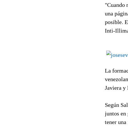
"Cuando m
una págin
posible. E
Inti-Illim
La formac
venezolano
Javiera y
Según Sali
juntos en
tener una 