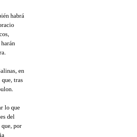
bién habrá
oracio
cos,
 harán
ra.
Salinas, en
 que, tras
oulon.
r lo que
tes del
 que, por
ia