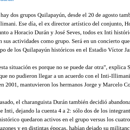
hay dos grupos Quilapayún, desde el 20 de agosto tam
llimani. Ese día, el ex director artístico del conjunto, H
unto a Horacio Durán y José Seves, todos ex Inti históri
án sus actividades como grupo. Será en un concierto que
po de los Quilapayún históricos en el Estadio Víctor Ja
esta situación es porque no se puede dar otra", explica 
que no pudieron llegar a un acuerdo con el Inti-Illimani
 en 2001, mantuvieron los hermanos Jorge y Marcelo C
pasado, el charanguista Durán también decidió abandona
 Inti, dejando la cuenta 4 a 2: sólo dos de los integran
histórico quedaron activos en el grupo versus los cuatro
razones y en distintas épocas, habían dejado su militanc