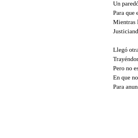
Un paredó
Para que 
Mientras 
Justician
Llegó otr
Trayéndon
Pero no es
En que n
Para anunc