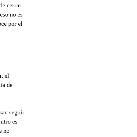
de cerrar
eso no es
oce por el
, el
sta de
san seguir
entro es
e no