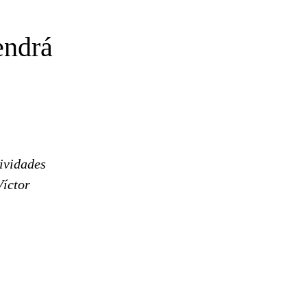
endrá
ividades
Víctor