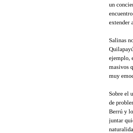
un concier
encuentro
extender 
Salinas n
Quilapayú
ejemplo, 
masivos q
muy emoc
Sobre el 
de proble
Berrú y l
juntar qu
naturalid