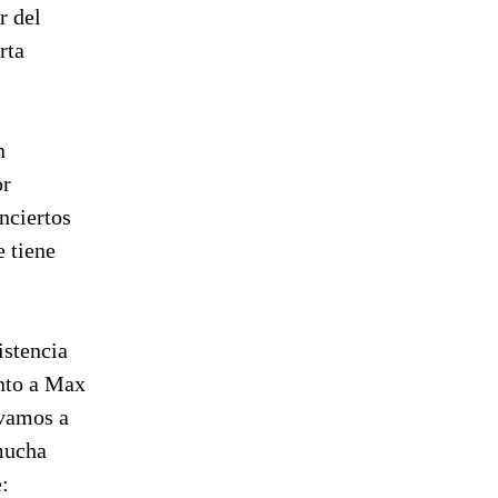
r del
rta
n
or
nciertos
 tiene
istencia
unto a Max
 vamos a
 mucha
: