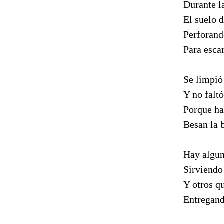
Durante l
El suelo 
Perforando
Para escar
Se limpió
Y no faltó
Porque ha
Besan la b
Hay algun
Sirviendo 
Y otros q
Entregand